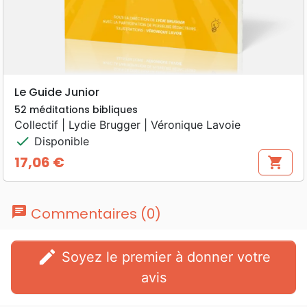
Le Guide Junior
52 méditations bibliques
Collectif | Lydie Brugger | Véronique Lavoie
check
Disponible
17,06 €
shopping_cart
Prix
chat
Commentaires (0)
edit
Soyez le premier à donner votre
avis