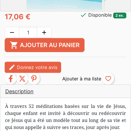
check
Disponible
17,06 €
2 ex.
remove
add
shopping_cart
AJOUTER AU PANIER
edit
Donnez votre avis
facebook
twitter
pinterest
favorite_border
Description
À travers 52 méditations basées sur la vie de Jésus,
chaque enfant est invité à découvrir ou redécouvrir
ce Jésus qui a été un modèle tout au long de sa vie et
qui nous appelle à suivre ses traces, jour après jour.