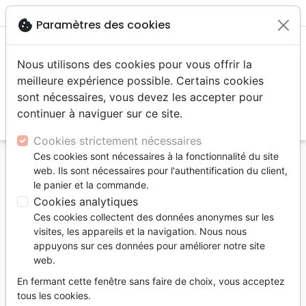
menu
shopping_cart
account_circle
cookie
Paramètres des cookies
Nous utilisons des cookies pour vous offrir la
meilleure expérience possible. Certains cookies
sont nécessaires, vous devez les accepter pour
continuer à naviguer sur ce site.
search
Reche
Cookies strictement nécessaires
Ces cookies sont nécessaires à la fonctionnalité du site
Accueil
Jeunesse
web. Ils sont nécessaires pour l'authentification du client,
Guide Junior 2 (Le) - Sur les traces de Jésus
le panier et la commande.
Cookies analytiques
Le Guide Junior 2
Ces cookies collectent des données anonymes sur les
Sur les traces de Jésus
visites, les appareils et la navigation. Nous nous
appuyons sur ces données pour améliorer notre site
Collectif
| Auteur :
Lydie Brugger
| Illustrateur :
web.
Véronique Lavoie
En fermant cette fenêtre sans faire de choix, vous acceptez
Référence
LLBQC0526
EAN
9782981505262
tous les cookies.
Editeur