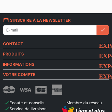
mail_outline
S'INSCRIRE À LA NEWSLETTER
check
S'i
CONTACT
PRODUITS
INFORMATIONS
VOTRE COMPTE
check
Ecoute et conseils
Membre du réseau
check
Service de livraison