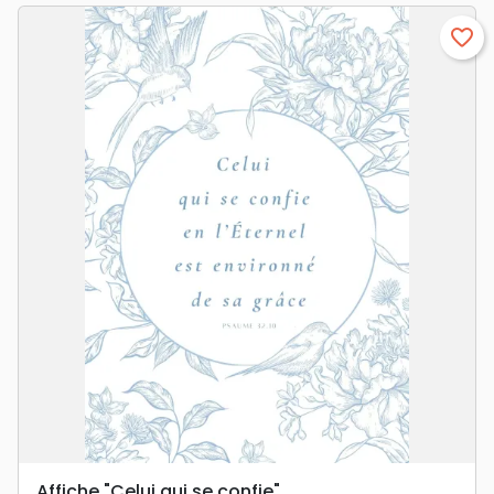
favorite_border
Affiche "Celui qui se confie"