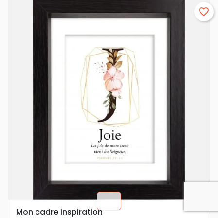
favorite_border
chevron_u
Mon cadre inspiration