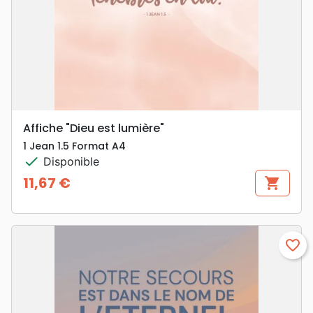
Affiche "Dieu est lumière"
1 Jean 1.5 Format A4
check
Disponible
11,67 €
shopping_cart
Prix
favorite_border