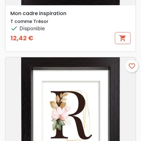
Mon cadre inspiration
T comme Trésor
check
Disponible
12,42 €
shopping_cart
Prix
favorite_border