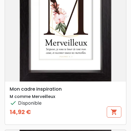
Mon cadre inspiration
M comme Merveilleux
check
Disponible
14,92 €
shopping_cart
Prix