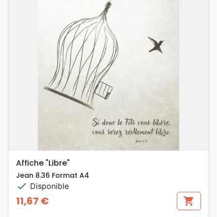
Affiche "Libre"
Jean 8.36 Format A4
check
Disponible
11,67 €
shopping_cart
Prix