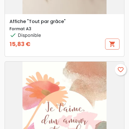
Affiche "Tout par grâce"
Format A3
check
Disponible
15,83 €
shopping_cart
Prix
favorite_border