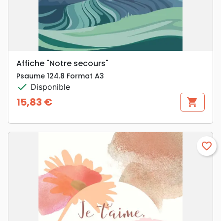
Affiche "Notre secours"
Psaume 124.8 Format A3
check
Disponible
15,83 €
shopping_cart
Prix
favorite_border