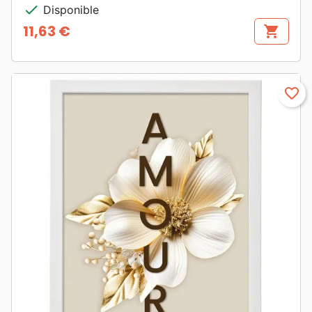
check
Disponible
11,63 €
shopping_cart
Prix
favorite_border