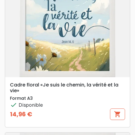
Cadre floral «Je suis le chemin, la vérité et la
vie»
Format A3
check
Disponible
14,96 €
shopping_cart
Prix