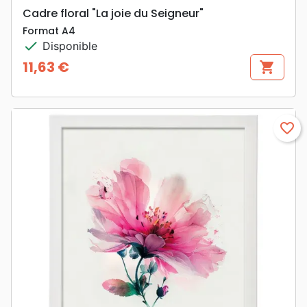
Cadre floral "La joie du Seigneur"
Format A4
check
Disponible
11,63 €
shopping_cart
Prix
favorite_border