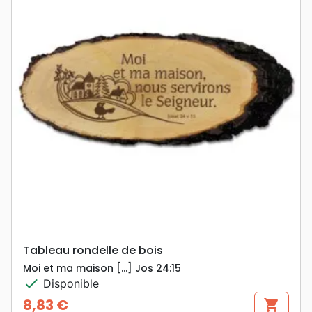
Tableau rondelle de bois
Moi et ma maison […] Jos 24:15
check
Disponible
8,83 €
shopping_cart