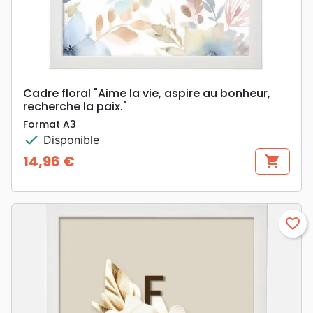
Cadre floral "Aime la vie, aspire au bonheur,
recherche la paix."
Format A3
check
Disponible
14,96 €
shopping_cart
Prix
favorite_border