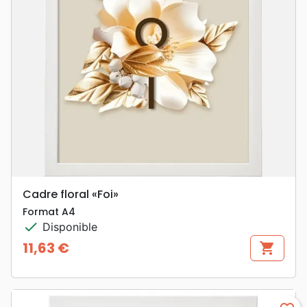
Cadre floral «Foi»
Format A4
check
Disponible
11,63 €
shopping_cart
Prix