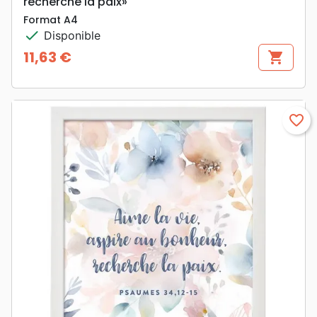
recherche la paix»
Format A4
check
Disponible
11,63 €
shopping_cart
Prix
favorite_border