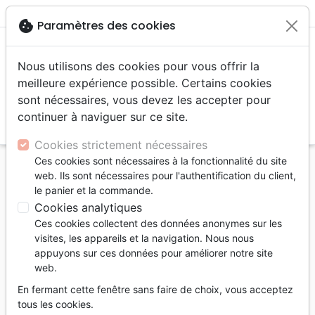
menu
shopping_cart
account_circle
cookie
Paramètres des cookies
Nous utilisons des cookies pour vous offrir la
meilleure expérience possible. Certains cookies
sont nécessaires, vous devez les accepter pour
continuer à naviguer sur ce site.
search
Reche
Cookies strictement nécessaires
Ces cookies sont nécessaires à la fonctionnalité du site
Accueil
Divers
Tableaux et posters
web. Ils sont nécessaires pour l'authentification du client,
le panier et la commande.
Tableaux et posters
Cookies analytiques
76
produits
Ces cookies collectent des données anonymes sur les
visites, les appareils et la navigation. Nous nous
appuyons sur ces données pour améliorer notre site
tune
Filtrer
web.
En fermant cette fenêtre sans faire de choix, vous acceptez
tous les cookies.