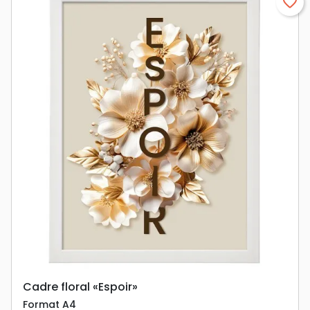
favorite_border
Cadre floral «Espoir»
Format A4