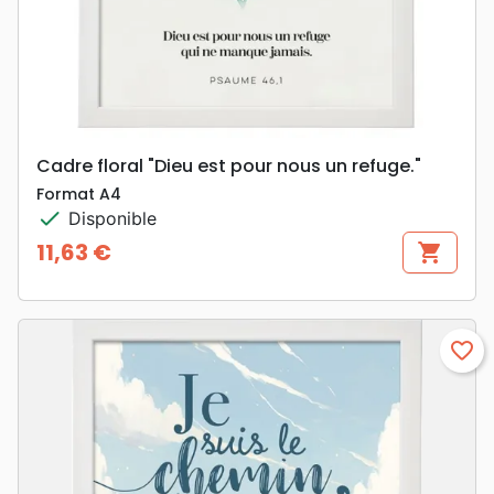
Cadre floral "Dieu est pour nous un refuge."
Format A4
check
Disponible
11,63 €
shopping_cart
Prix
favorite_border