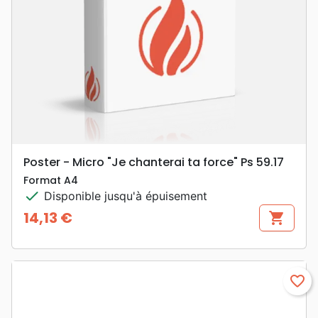
Poster - Micro "Je chanterai ta force" Ps 59.17
Format A4
check
Disponible jusqu'à épuisement
14,13 €
shopping_cart
Prix
favorite_border