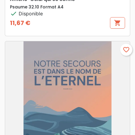
Psaume 32.10 Format A4
check
Disponible
11,67 €
shopping_cart
Prix
favorite_border