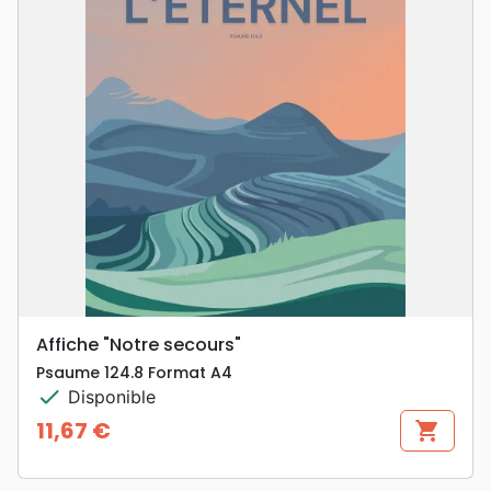
Affiche "Notre secours"
Psaume 124.8 Format A4
check
Disponible
11,67 €
shopping_cart
Prix