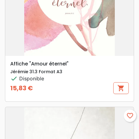
Affiche "Amour éternel"
Jérémie 31.3 Format A3
check
Disponible
15,83 €
shopping_cart
Prix
favorite_border