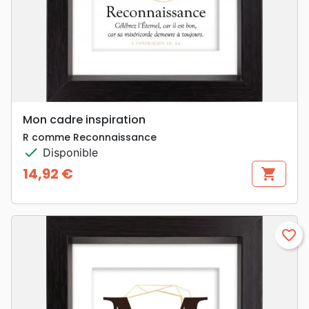
Mon cadre inspiration
R comme Reconnaissance
check
Disponible
14,92 €
shopping_cart
Prix
favorite_border