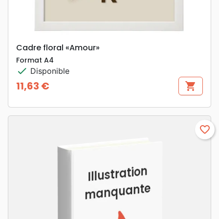
Cadre floral «Amour»
Format A4
check
Disponible
11,63 €
shopping_cart
Prix
favorite_border