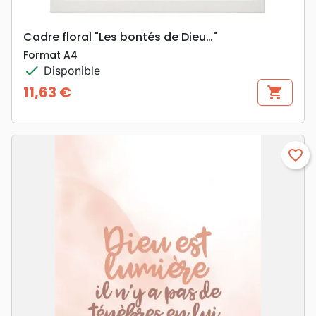
Cadre floral "Les bontés de Dieu…"
Format A4
check
Disponible
11,63 €
shopping_cart
Prix
favorite_border