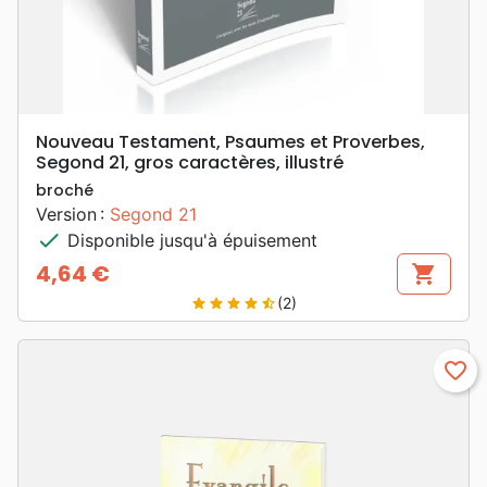
Nouveau Testament, Psaumes et Proverbes,
Segond 21, gros caractères, illustré
broché
Version :
Segond 21
check
Disponible jusqu'à épuisement
4,64 €
shopping_cart
Prix
(2)
star
star
star
star
star_half
favorite_border