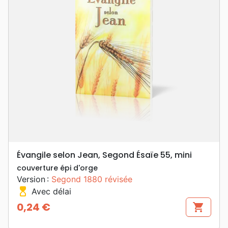
Évangile selon Jean, Segond Ésaïe 55, mini
couverture épi d'orge
Version :
Segond 1880 révisée
hourglass_top
Avec délai
0,24 €
shopping_cart
Prix