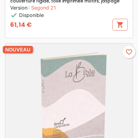
couverture rigide, toile imprimée motifs, jaspage
Version :
Segond 21
check
Disponible
61,14 €
shopping_cart
Prix
NOUVEAU
favorite_border