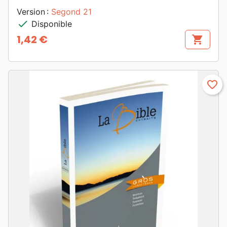
Version :
Segond 21
check
Disponible
1,42 €
shopping_cart
Prix
favorite_border