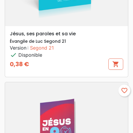
Jésus, ses paroles et sa vie
Évangile de Luc Segond 21
Version :
Segond 21
check
Disponible
0,38 €
shopping_cart
Prix
favorite_border