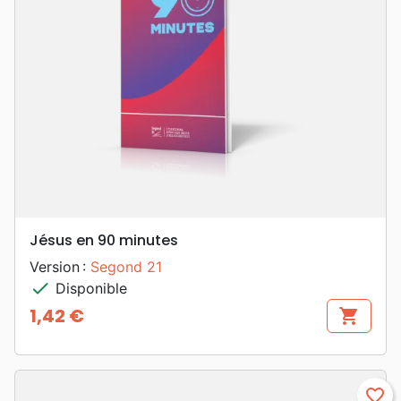
Jésus en 90 minutes
Version :
Segond 21
check
Disponible
1,42 €
shopping_cart
Prix
favorite_border