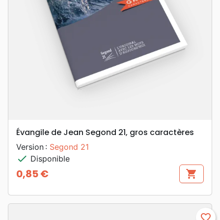
Évangile de Jean Segond 21, gros caractères
Version :
Segond 21
check
Disponible
0,85 €
shopping_cart
Prix
favorite_border