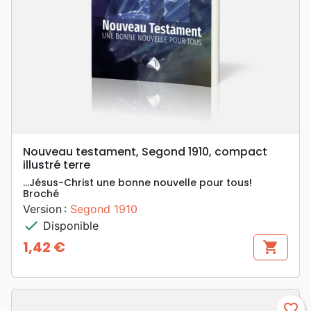
Nouveau testament, Segond 1910, compact
illustré terre
…Jésus-Christ une bonne nouvelle pour tous!
Broché
Version :
Segond 1910
check
Disponible
1,42 €
shopping_cart
Prix
favorite_border