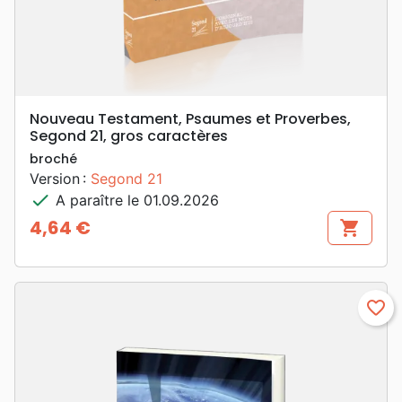
Nouveau Testament, Psaumes et Proverbes,
Segond 21, gros caractères
broché
Version :
Segond 21
check
A paraître le 01.09.2026
4,64 €
shopping_cart
Prix
favorite_border