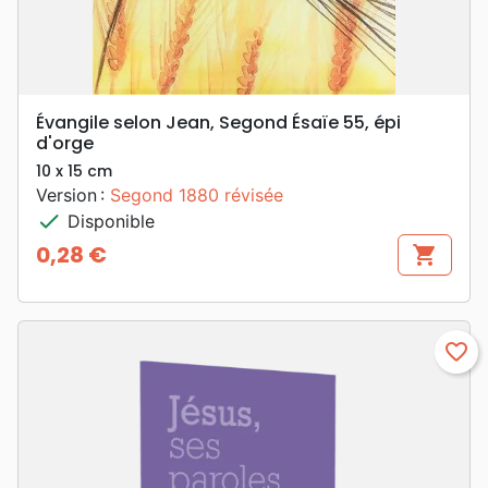
Évangile selon Jean, Segond Ésaïe 55, épi
d'orge
10 x 15 cm
Version :
Segond 1880 révisée
check
Disponible
0,28 €
shopping_cart
Prix
favorite_border