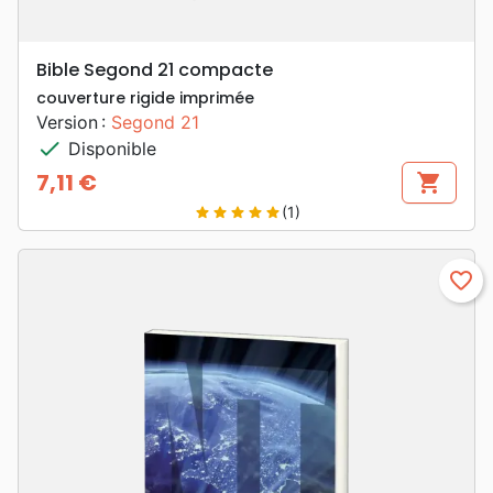
Bible Segond 21 compacte
couverture rigide imprimée
Version :
Segond 21
check
Disponible
7,11 €
shopping_cart
Prix
(1)
star
star
star
star
star
favorite_border