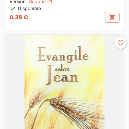
Version :
Segond 21
check
Disponible
0,38 €
shopping_cart
Prix
favorite_border