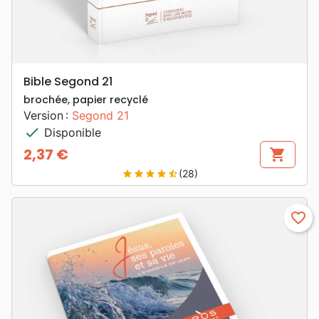
Bible Segond 21
brochée, papier recyclé
Version :
Segond 21
check
Disponible
2,37 €
shopping_cart
Prix
(28)
star
star
star
star
star_half
favorite_border