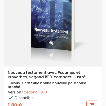
Nouveau testament avec Psaumes et
Proverbes, Segond 1910, compact illustré
…Jésus-Christ une bonne nouvelle pour tous!
Broché
Version :
Segond 1910
check
Disponible
1,80 €
shopping_cart