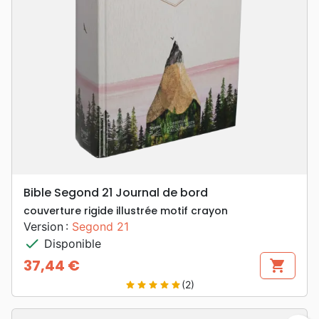
Bible Segond 21 Journal de bord
couverture rigide illustrée motif crayon
Version :
Segond 21
check
Disponible
37,44 €
shopping_cart
Prix
(2)
star
star
star
star
star