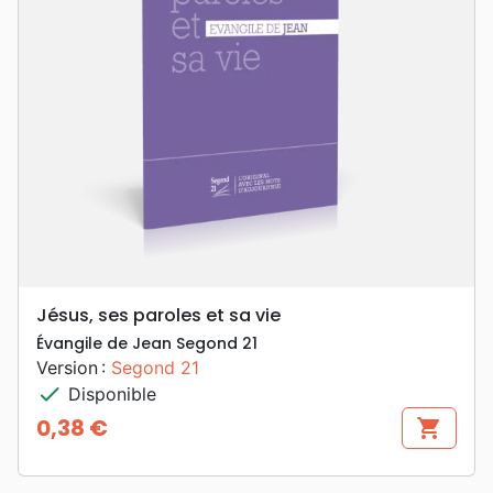
Jésus, ses paroles et sa vie
Évangile de Jean Segond 21
Version :
Segond 21
check
Disponible
0,38 €
shopping_cart
Prix