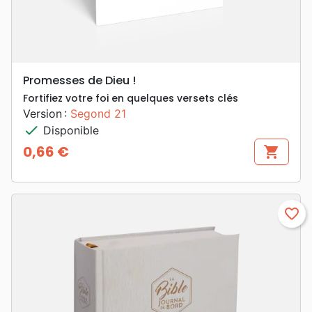
Promesses de Dieu !
Fortifiez votre foi en quelques versets clés
Version :
Segond 21
check
Disponible
0,66 €
shopping_cart
Prix
favorite_border