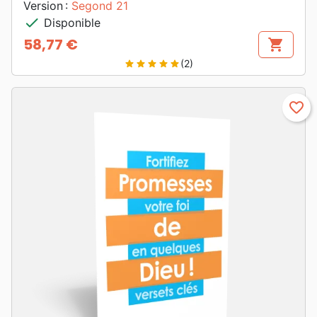
Version :
Segond 21
check
Disponible
58,77 €
shopping_cart
Prix
(2)
star
star
star
star
star
favorite_border