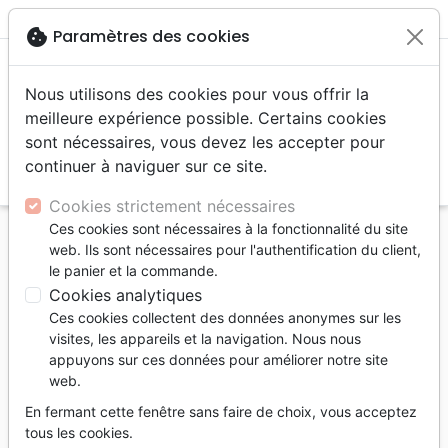
menu
shopping_cart
account_circle
cookie
Paramètres des cookies
Nous utilisons des cookies pour vous offrir la
meilleure expérience possible. Certains cookies
sont nécessaires, vous devez les accepter pour
continuer à naviguer sur ce site.
search
Reche
Cookies strictement nécessaires
Ces cookies sont nécessaires à la fonctionnalité du site
Accueil
Bibles
web. Ils sont nécessaires pour l'authentification du client,
le panier et la commande.
Bibles
Cookies analytiques
435
produits
Ces cookies collectent des données anonymes sur les
visites, les appareils et la navigation. Nous nous
appuyons sur ces données pour améliorer notre site
tune
Filtrer
web.
En fermant cette fenêtre sans faire de choix, vous acceptez
Segond
Bibles
Bibles
tous les cookies.
21
standard
d'étude