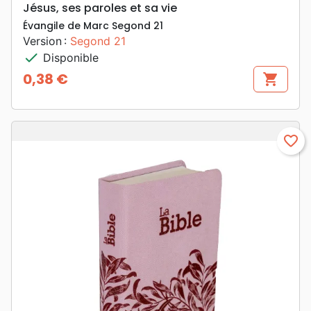
Jésus, ses paroles et sa vie
Évangile de Marc Segond 21
Version :
Segond 21
check
Disponible
0,38 €
shopping_cart
Prix
favorite_border