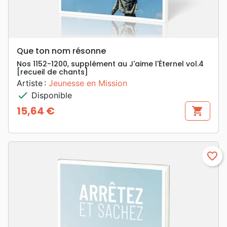
Que ton nom résonne
Nos 1152-1200, supplément au J'aime l'Éternel vol.4
[recueil de chants]
Artiste :
Jeunesse en Mission
check
Disponible
15,64 €
shopping_cart
Prix
favorite_border