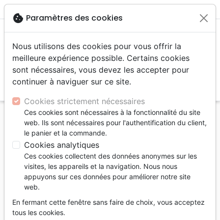
menu
shopping_cart
account_circle
cookie
Paramètres des cookies
Nous utilisons des cookies pour vous offrir la
meilleure expérience possible. Certains cookies
sont nécessaires, vous devez les accepter pour
continuer à naviguer sur ce site.
search
Reche
Cookies strictement nécessaires
Ces cookies sont nécessaires à la fonctionnalité du site
Accueil
Musique
Recueils de chants
web. Ils sont nécessaires pour l'authentification du client,
le panier et la commande.
Recueils de chants
Cookies analytiques
5
produits
Ces cookies collectent des données anonymes sur les
visites, les appareils et la navigation. Nous nous
appuyons sur ces données pour améliorer notre site
tune
Filtrer
web.
En fermant cette fenêtre sans faire de choix, vous acceptez
Recueils de
Recueil
Adultes
tous les cookies.
chants
enfants