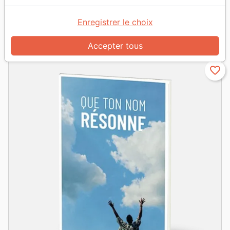
Enregistrer le choix
grid_view
table_rows
Vue :
Accepter tous
favorite_border