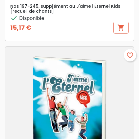
Nos 197-245, supplément au J'aime l'Éternel Kids
[recueil de chants]
check
Disponible
15,17 €
shopping_cart
Prix
favorite_border