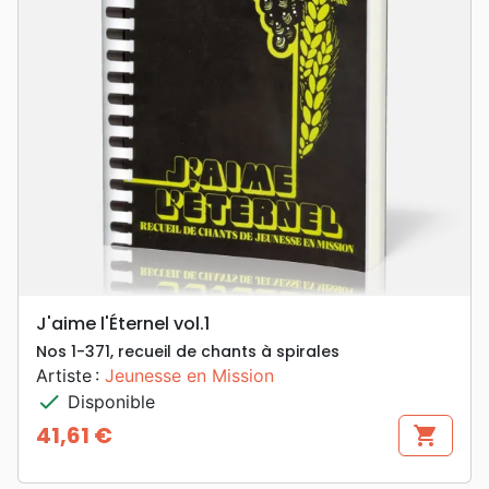
J'aime l'Éternel vol.1
Nos 1-371, recueil de chants à spirales
Artiste :
Jeunesse en Mission
check
Disponible
41,61 €
shopping_cart
Prix