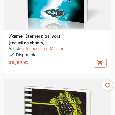
J'aime l'Éternel Kids, vol.1
[recueil de chants]
Artiste :
Jeunesse en Mission
check
Disponible
36,97 €
shopping_cart
Prix
favorite_border