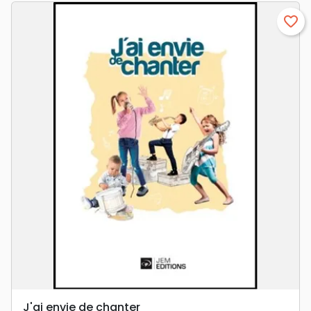
favorite_border
J'ai envie de chanter