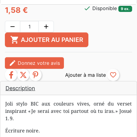
check
Disponible
1,58 €
9 ex.
remove
add
shopping_cart
AJOUTER AU PANIER
edit
Donnez votre avis
facebook
twitter
pinterest
favorite_border
Description
Joli stylo BIC aux couleurs vives, orné du verset
inspirant « Je serai avec toi partout où tu iras. » Josué
1. 9.
Écriture noire.