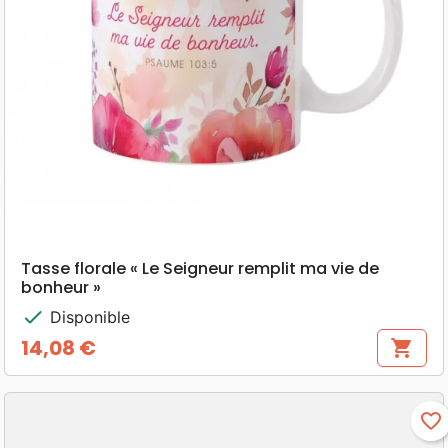
Tasse florale « Le Seigneur remplit ma vie de
bonheur »
check
Disponible
14,08 €
shopping_cart
Prix
favorite_border