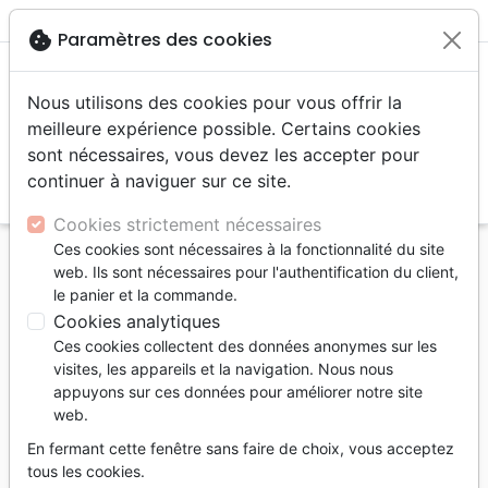
menu
shopping_cart
account_circle
cookie
Paramètres des cookies
Nous utilisons des cookies pour vous offrir la
meilleure expérience possible. Certains cookies
sont nécessaires, vous devez les accepter pour
continuer à naviguer sur ce site.
search
Reche
Cookies strictement nécessaires
Ces cookies sont nécessaires à la fonctionnalité du site
Accueil
Divers
Papeterie
web. Ils sont nécessaires pour l'authentification du client,
Stylo collection « Je serai avec toi » Josué 1.9 -
le panier et la commande.
Orange
Cookies analytiques
Ces cookies collectent des données anonymes sur les
Stylo collection « Je serai avec toi »
visites, les appareils et la navigation. Nous nous
Josué 1.9
appuyons sur ces données pour améliorer notre site
web.
Orange
En fermant cette fenêtre sans faire de choix, vous acceptez
Référence
CEDI6438
EAN
3700318964380
tous les cookies.
Cedis
Editeur