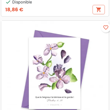
check
Disponible
18,86 €
shopping_cart
Prix
favorite_border