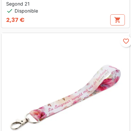
Segond 21
check
Disponible
2,37 €
shopping_cart
Prix
favorite_border