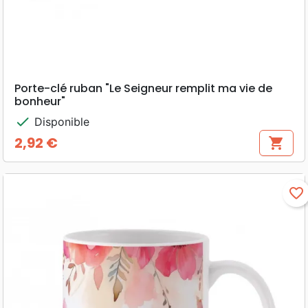
Porte-clé ruban "Le Seigneur remplit ma vie de
bonheur"
check
Disponible
2,92 €
shopping_cart
Prix
favorite_border