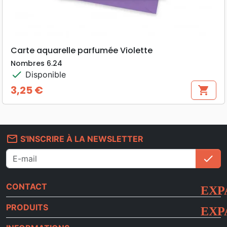
Carte aquarelle parfumée Violette
Nombres 6.24
check
Disponible
3,25 €
shopping_cart
Prix
mail_outline
S'INSCRIRE À LA NEWSLETTER
check
S'i
CONTACT
PRODUITS