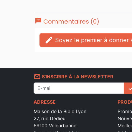
chat
Commentaires (0)
edit
Soyez le premier à donner v
mail_outline
S'INSCRIRE À LA NEWSLETTER
che
ADRESSE
PROD
Maison de la Bible Lyon
Promo
27, rue Dedieu
Nouve
69100 Villeurbanne
Meille