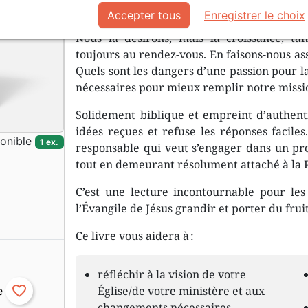
Préface de
Don Carson
.
Accepter tous
Enregistrer le choix
Nous la désirons, mais la croissance, tan
toujours au rendez-vous. En faisons-nous as
Quels sont les dangers d’une passion pour l
nécessaires pour mieux remplir notre mission
Solidement biblique et empreint d’authenti
idées reçues et refuse les réponses faciles
onible
1 ex.
responsable qui veut s’engager dans un pr
tout en demeurant résolument attaché à la 
C’est une lecture incontournable pour les 
l’Évangile de Jésus grandir et porter du fruit
Ce livre vous aidera à :
réfléchir à la vision de votre
favorite_border
Église/de votre ministère et aux
changements nécessaires.