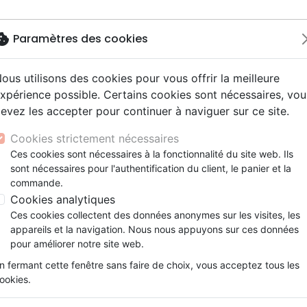
okie
Paramètres des cookies
ous utilisons des cookies pour vous offrir la meilleure
Nouveautés
Bibles
Livres
eBooks
Je
xpérience possible. Certains cookies sont nécessaires, vou
evez les accepter pour continuer à naviguer sur ce site.
eaux Testaments
ine
lité
 ans
lations
ns animés
s
Etude biblique
Bandes dessinées
Découverte de la foi
Adolescents, jeunes
Rap, Hip-hop
Films, fiction
Jeux
r la croissance - Danger et nécessité
ons
cation
e
2 ans
ry, Latino, Folk
gnement, conférences
elisation
Segond 21
Famille, couple
Méditations
Bibles jeunesse
Instrumental
Documentaires, reportage
Accessoires de Bible
Cookies strictement nécessaires
iles
e
esse
ro
iels
Segond
Souffrance, Relation d'aide
Souffrance, Relation d'aide
Louange, Adoration
Papeterie
Une passion pour la croissa
Ces cookies sont nécessaires à la fonctionnalité du site web. Ils
k
elisation
ue
esse
sont nécessaires pour l'authentification du client, le panier et la
NEG
Santé
Psychologie
Hardrock, Métal
Danger et nécessité
commande.
cations
ts
le, Couple
l, Soul
Darby
Ethique, société, politique
Apologétique
Pop, Rock
Cookies analytiques
Auteur :
Andrew Heard
ation
Événements actuels
Ces cookies collectent des données anonymes sur les visites, les
Référence
CLE3186
EAN
9782358431866
Edi
appareils et la navigation. Nous nous appuyons sur ces données
Description
Détails du produit
pour améliorer notre site web.
n fermant cette fenêtre sans faire de choix, vous acceptez tous les
ookies.
Votre Église connaît-elle la joie de l