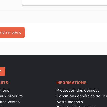
otre avis
ck
S'inscrire
UITS
INFORMATIONS
tions
Protection des données
aux produits
Conditions générales de ve
ures ventes
Notre magasin