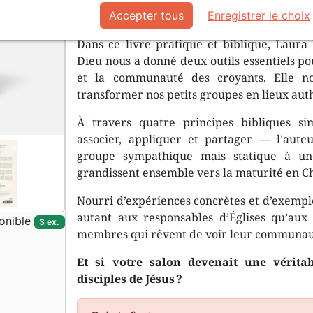
grandir spirituellement ?
Accepter tous
Enregistrer le choix
Dans ce livre pratique et biblique, Laura 
Dieu nous a donné deux outils essentiels pou
et la communauté des croyants. Elle n
transformer nos petits groupes en lieux aut
À travers quatre principes bibliques s
associer, appliquer et partager — l’au
groupe sympathique mais statique à un
grandissent ensemble vers la maturité en Ch
Nourri d’expériences concrètes et d’exemples 
autant aux responsables d’Églises qu’au
onible
3 ex.
membres qui rêvent de voir leur communaut
Et si votre salon devenait une vérita
disciples de Jésus ?