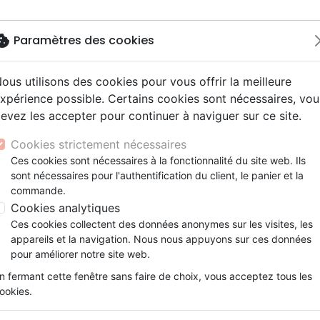
okie
Paramètres des cookies
ous utilisons des cookies pour vous offrir la meilleure
Nouveautés
Bibles
Livres
eBooks
Je
xpérience possible. Certains cookies sont nécessaires, vou
evez les accepter pour continuer à naviguer sur ce site.
eaux Testaments
ine
lité
 ans
lations
ns animés
s
Etude biblique
Bandes dessinées
Découverte de la foi
Adolescents, jeunes
Rap, Hip-hop
Films, fiction
Jeux
son
Une pépinière de disciples dans mon salon - Vivre so
ons
cation
e
2 ans
ry, Latino, Folk
gnement, conférences
elisation
Segond 21
Famille, couple
Méditations
Bibles jeunesse
Instrumental
Documentaires, reportage
Accessoires de Bible
Cookies strictement nécessaires
iles
e
esse
ro
iels
Segond
Souffrance, Relation d'aide
Souffrance, Relation d'aide
Louange, Adoration
Papeterie
Une pépinière de disciples 
Ces cookies sont nécessaires à la fonctionnalité du site web. Ils
k
elisation
ue
esse
sont nécessaires pour l'authentification du client, le panier et la
NEG
Santé
Psychologie
Hardrock, Métal
Vivre son groupe de maison à la gl
commande.
cations
ts
le, Couple
l, Soul
Darby
Ethique, société, politique
Apologétique
Pop, Rock
Cookies analytiques
Auteur :
Laura Nelson
ation
Événements actuels
Ces cookies collectent des données anonymes sur les visites, les
Référence
BLF7057
EAN
9782386570575
E
appareils et la navigation. Nous nous appuyons sur ces données
Description
Détails du produit
pour améliorer notre site web.
n fermant cette fenêtre sans faire de choix, vous acceptez tous les
Mardi soir, 19h30. Vous disposez les 
ookies.
quelques tisanes avant l’arrivée des me
question vous traverse l’esprit : est-ce q