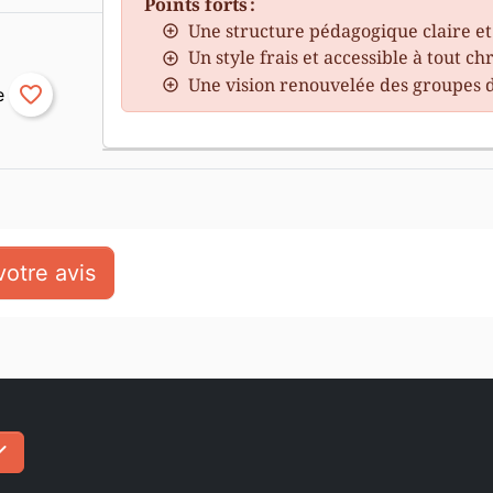
Points forts :
Une structure pédagogique claire e
Un style frais et accessible à tout ch
Une vision renouvelée des groupes 
favorite_border
otre avis
ck
S'inscrire