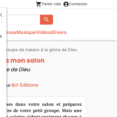
shopping_cart
account_circle
Panier vide
Connexion
search
Rechercher
unesse
Musique
Vidéos
Divers
s
Français courant
Fêtes chrétiennes
Bibles
Recueil enfants
Recueils de chants
Histoires vraies, témoignages
Tableaux et posters
n groupe de maison à la gloire de Dieu
s
NBS
Livres cadeaux
Commentaires
Reggae
Traités, Brochures (<16 p.)
Semeur
Recueils de chants
Formation
dans mon salon
Audio-Bibles
Audio
Nouvel Age, Esoterisme
oire de Dieu
Divers
BLF Éditions
diteur
chaises dans votre salon et préparez
mbres de votre petit groupe. Mais une
ue ces soirées aident vraiment chacun à