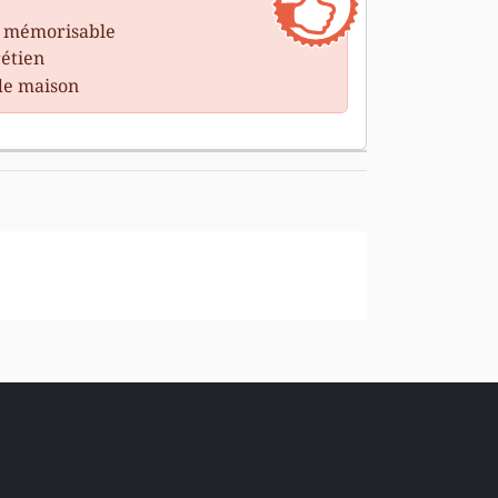
t mémorisable
rétien
de maison