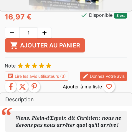
check
Disponible
16,97 €
3 ex.
remove
add
shopping_cart
AJOUTER AU PANIER





Note
chat
edit
Lire les avis utilisateurs (3)
Donnez votre avis
facebook
twitter
pinterest
favorite_border
Description
Viens, Plein-d’Espoir, dit Chrétien : nous ne
devons pas nous arrêter quoi qu’il arrive !