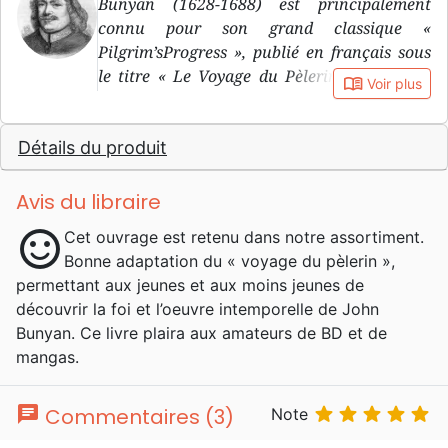
Bunyan (1628-1688) est principalement
connu pour son grand classique «
Pilgrim’sProgress », publié en français sous
le titre « Le Voyage du Pèlerin ». Outre ce
book_open
Voir plus
titre traduit en plus de 200 langues, il a écrit
de nombreux ouvrages théologiques
Détails du produit
populaires.
Avis du libraire
sentiment_satisfied
Cet ouvrage est retenu dans notre assortiment.
Bonne adaptation du « voyage du pèlerin »,
permettant aux jeunes et aux moins jeunes de
découvrir la foi et l’oeuvre intemporelle de John
Bunyan. Ce livre plaira aux amateurs de BD et de
mangas.
chat





Commentaires (3)
Note