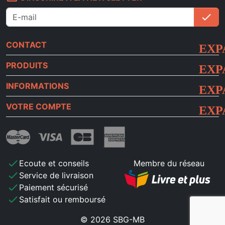
check
S'i
CONTACT
PRODUITS
INFORMATIONS
VOTRE COMPTE
check
Ecoute et conseils
Membre du réseau
check
Service de livraison
check
Paiement sécurisé
check
Satisfait ou remboursé
© 2026 SBG-MB