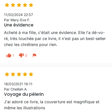





11/02/2024 22:57
Par Mary-Eve F.
Une évidence
Acheté à ma fille, c'était une évidence. Elle l'a dé-vo-
ré, très touchée par ce livre, il n'est pas un best-seller
chez les chrétiens pour rien.
thumb_up
thumb_down
flag
1
0





18/03/2021 16:11
Par Chelliah A.
Voyage du pèlerin
J'ai adoré ce livre, la couverture est magnifique et
même les illustrations