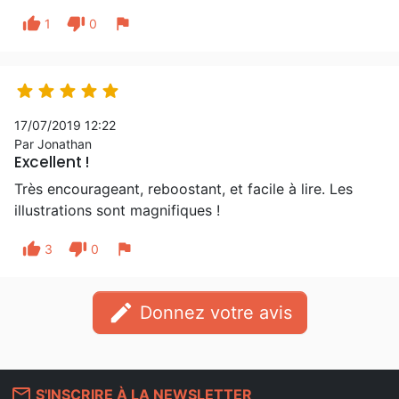
thumb_up
thumb_down
flag
1
0





17/07/2019 12:22
Par Jonathan
Excellent !
Très encourageant, reboostant, et facile à lire. Les
illustrations sont magnifiques !
thumb_up
thumb_down
flag
3
0
edit
Donnez votre avis
mail_outline
S'INSCRIRE À LA NEWSLETTER