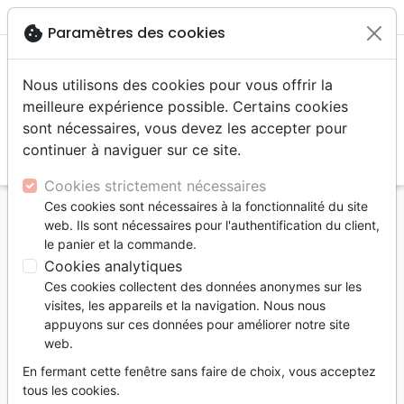
menu
shopping_cart
account_circle
cookie
Paramètres des cookies
Nous utilisons des cookies pour vous offrir la
meilleure expérience possible. Certains cookies
sont nécessaires, vous devez les accepter pour
continuer à naviguer sur ce site.
search
Reche
Cookies strictement nécessaires
Ces cookies sont nécessaires à la fonctionnalité du site
Accueil
Livres
Bandes dessinées
web. Ils sont nécessaires pour l'authentification du client,
Voyage du pèlerin (Le) - La version manga d'un
le panier et la commande.
best-seller
Cookies analytiques
Ces cookies collectent des données anonymes sur les
Le Voyage du pèlerin
visites, les appareils et la navigation. Nous nous
La version manga d'un best-seller
appuyons sur ces données pour améliorer notre site
web.
Auteur :
John Bunyan
-
Lee Tung
-
Johnny
Wong Chun Wing
En fermant cette fenêtre sans faire de choix, vous acceptez
tous les cookies.
Référence
BLF9403
EAN
9782362494031