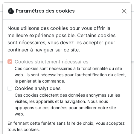
menu
shopping_cart
account_circle
cookie
Paramètres des cookies
Nous utilisons des cookies pour vous offrir la
meilleure expérience possible. Certains cookies
sont nécessaires, vous devez les accepter pour
continuer à naviguer sur ce site.
search
Reche
Cookies strictement nécessaires
Ces cookies sont nécessaires à la fonctionnalité du site
Accueil
Livres
Edification
Croissance spirituelle
web. Ils sont nécessaires pour l'authentification du client,
Et si je ne désire pas Dieu ? - Le combat pour la
le panier et la commande.
joie
Cookies analytiques
Ces cookies collectent des données anonymes sur les
Et si je ne désire pas Dieu ?
visites, les appareils et la navigation. Nous nous
Le combat pour la joie
appuyons sur ces données pour améliorer notre site
web.
Auteur :
John Piper
En fermant cette fenêtre sans faire de choix, vous acceptez
Référence
CRU9560
EAN
9782924595602
tous les cookies.
Cruciforme