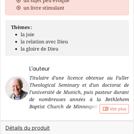
un sujet peu évoqué
un livre stimulant
Thèmes :
la joie
la relation avec Dieu
la gloire de Dieu
L'auteur
Titulaire d’une licence obtenue au Fuller
Theological Seminary et d’un doctorat de
l’université de Munich, puis pasteur durant
de nombreuses années à la Bethlehem
Baptist Church de Minneapolis, John Piper
book_open
Voir plus
est l’auteur de nombreux ouvrages, dont
Jésus, prendre plaisir à le découvrir et Le mal
Détails du produit
fait-il partie du plan de Dieu ? , parus chez le