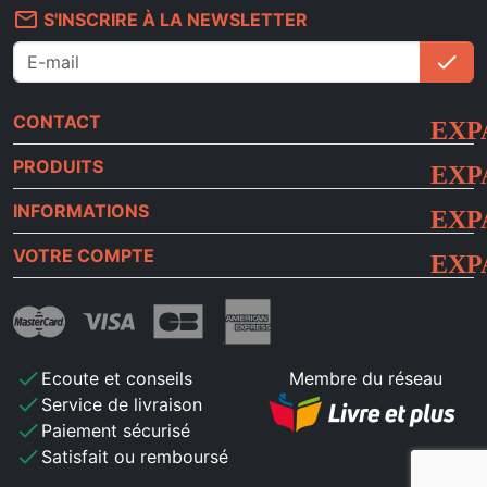
mail_outline
S'INSCRIRE À LA NEWSLETTER
check
S'i
CONTACT
PRODUITS
INFORMATIONS
VOTRE COMPTE
check
Ecoute et conseils
Membre du réseau
check
Service de livraison
check
Paiement sécurisé
check
Satisfait ou remboursé