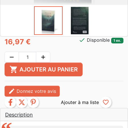
check
Disponible
16,97 €
1 ex.
remove
add
shopping_cart
AJOUTER AU PANIER
edit
Donnez votre avis
facebook
twitter
pinterest
favorite_border
Description