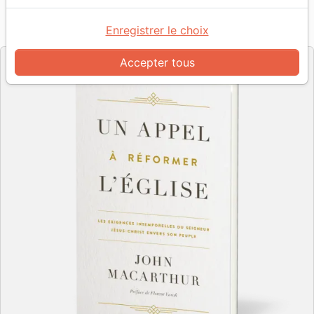
Référence
PC2385
EAN
9782890823853
Enregistrer le choix
Impact
Editeur
Accepter tous