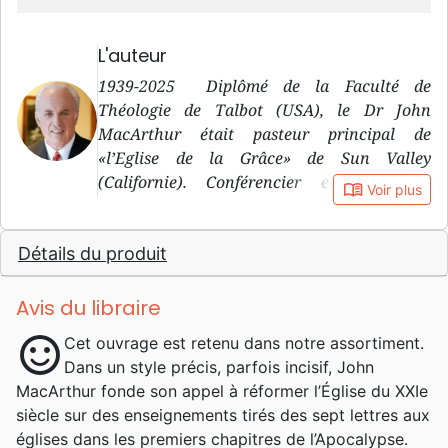
L'auteur
1939-2025 Diplômé de la Faculté de
Théologie de Talbot (USA), le Dr John
MacArthur était pasteur principal de
«l’Eglise de la Grâce» de Sun Valley
(Californie). Conférencier et professeur
book_open
Voir plus
réputé, il animait un programme quotidien
d’évangélisation diffusé sur plus de 1000
Détails du produit
stations de radio en Amérique du Nord, en
Europe, en Afrique et en Océanie. il est
connu pour ses prises de position parfois très
Avis du libraire
fermes et claires et son désir d’attachement à
sentiment_satisfied
Cet ouvrage est retenu dans notre assortiment.
la Parole et la prédication textuelle. Il aura
Dans un style précis, parfois incisif, John
consacré sa vie à une théologie rigoureuse,
MacArthur fonde son appel à réformer l’Église du XXIe
fondée sur l’étude approfondie des Écritures
siècle sur des enseignements tirés des sept lettres aux
en mettant l’accent sur l’arrière plan
églises dans les premiers chapitres de l’Apocalypse.
grammatical et historique de chaque