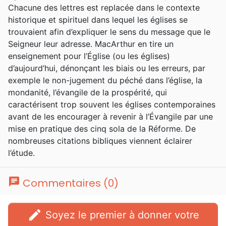
Chacune des lettres est replacée dans le contexte
passage. Il laisse derrière lui l’héritage de
historique et spirituel dans lequel les églises se
milliers de prédications, d’une série de
trouvaient afin d’expliquer le sens du message que le
commentaires complète du Nouveau
Seigneur leur adresse. MacArthur en tire un
Testament et près de 150 livres édités dont
enseignement pour l’Église (ou les églises)
de nombreux ont été traduits en français. Il
d’aujourd’hui, dénonçant les biais ou les erreurs, par
est également le rédacteur de la remarquable
exemple le non-jugement du péché dans l’église, la
Bible d'étude portant son nom, éditée par la
mondanité, l’évangile de la prospérité, qui
Société Biblique de Genève.
caractérisent trop souvent les églises contemporaines
avant de les encourager à revenir à l’Évangile par une
mise en pratique des cinq sola de la Réforme. De
nombreuses citations bibliques viennent éclairer
l’étude.
chat
Commentaires (0)
edit
Soyez le premier à donner votre