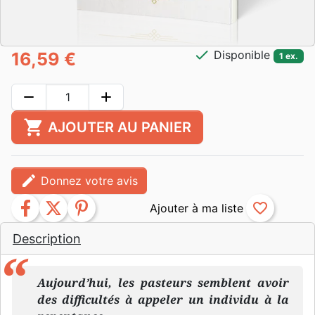
check
Disponible
16,59 €
1 ex.
remove
add
shopping_cart
AJOUTER AU PANIER
edit
Donnez votre avis
facebook
twitter
pinterest
favorite_border
Description
Aujourd’hui, les pasteurs semblent avoir
des difficultés à appeler un individu à la