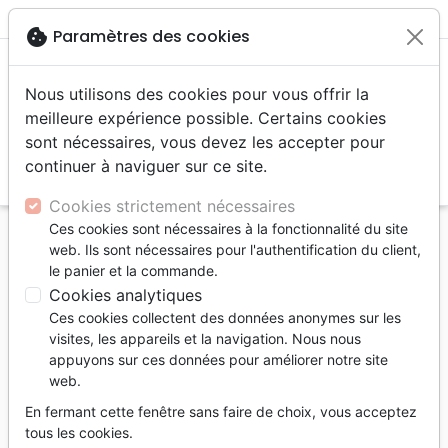
menu
shopping_cart
account_circle
cookie
Paramètres des cookies
Nous utilisons des cookies pour vous offrir la
meilleure expérience possible. Certains cookies
sont nécessaires, vous devez les accepter pour
continuer à naviguer sur ce site.
search
Reche
Cookies strictement nécessaires
Ces cookies sont nécessaires à la fonctionnalité du site
Accueil
Livres
Eglise
web. Ils sont nécessaires pour l'authentification du client,
Un appel à réformer l’Église - Les exigences
le panier et la commande.
intemporelles du Seigneur Jésus-Christ envers son
Cookies analytiques
peuple
Ces cookies collectent des données anonymes sur les
visites, les appareils et la navigation. Nous nous
Un appel à réformer l’Église
appuyons sur ces données pour améliorer notre site
web.
Les exigences intemporelles du Seigneur
Jésus-Christ envers son peuple
En fermant cette fenêtre sans faire de choix, vous acceptez
tous les cookies.
Auteur :
John F. MacArthur