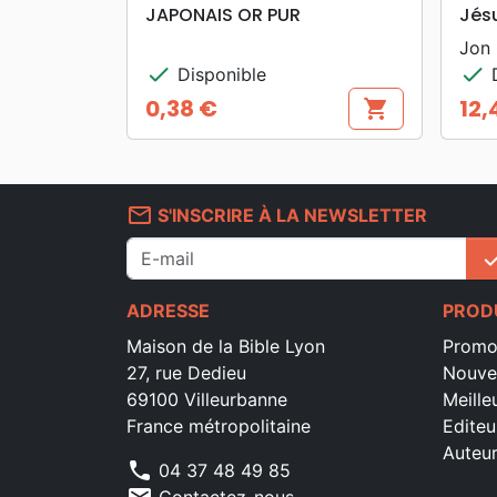
search
APERÇU RAPIDE
JAPONAIS OR PUR
Jésu
Jon
check
check
Disponible
D
0,38 €
12,
shopping_cart
Prix
Prix
mail_outline
S'INSCRIRE À LA NEWSLETTER
che
ADRESSE
PROD
Maison de la Bible Lyon
Promo
27, rue Dedieu
Nouve
69100 Villeurbanne
Meille
France métropolitaine
Editeu
Auteu
phone
04 37 48 49 85