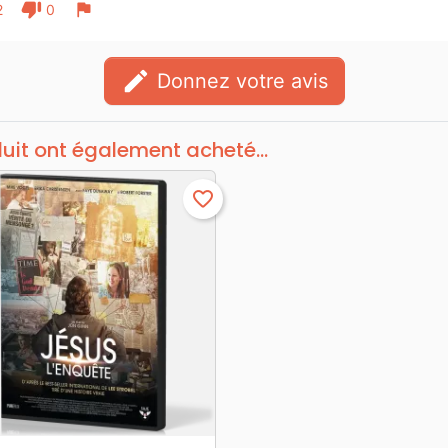
thumb_down
flag
2
0
edit
Donnez votre avis
duit ont également acheté...
favorite_border