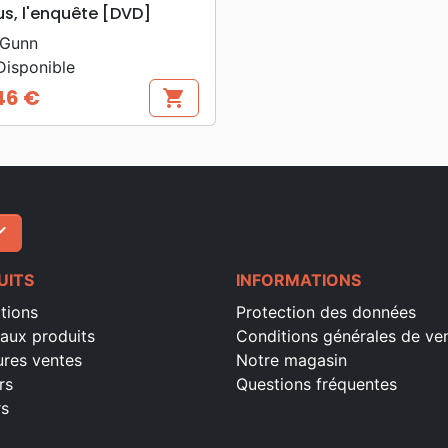
search
APERÇU RAPIDE
s, l'enquête [DVD]
 Gunn
isponible
46 €
shopping_cart
ck
S'inscrire
UITS
INFORMATIONS
tions
Protection des données
aux produits
Conditions générales de ve
ures ventes
Notre magasin
rs
Questions fréquentes
rs