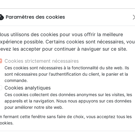
okie
Paramètres des cookies
ous utilisons des cookies pour vous offrir la meilleure
Nouveautés
Bibles
Livres
eBooks
Je
xpérience possible. Certains cookies sont nécessaires, vou
evez les accepter pour continuer à naviguer sur ce site.
eaux Testaments
ine
lité
 ans
lations
ns animés
s
Etude biblique
Bandes dessinées
Découverte de la foi
Adolescents, jeunes
Rap, Hip-hop
Films, fiction
Jeux
ction du Christ [DVD] (La)
ons
cation
e
2 ans
ry, Latino, Folk
gnement, conférences
elisation
Segond 21
Famille, couple
Méditations
Bibles jeunesse
Instrumental
Documentaires, reportage
Accessoires de Bible
Cookies strictement nécessaires
iles
e
esse
ro
iels
Segond
Souffrance, Relation d'aide
Souffrance, Relation d'aide
Louange, Adoration
Papeterie
La Résurrection du Christ [D
Ces cookies sont nécessaires à la fonctionnalité du site web. Ils
k
elisation
ue
esse
sont nécessaires pour l'authentification du client, le panier et la
NEG
Santé
Psychologie
Hardrock, Métal
Référence
SAJE5553
EAN
3700000255536
commande.
cations
ts
le, Couple
l, Soul
Darby
Ethique, société, politique
Apologétique
Pop, Rock
Cookies analytiques
Description
Détails du produit
ation
Événements actuels
Ces cookies collectent des données anonymes sur les visites, les
appareils et la navigation. Nous nous appuyons sur ces données
Découvrez la chasse à l’homme qui a
pour améliorer notre site web.
n fermant cette fenêtre sans faire de choix, vous acceptez tous les
Clavius, un puissant tribun militaire romain
ookies.
de résoudre le mystère entourant ce qu