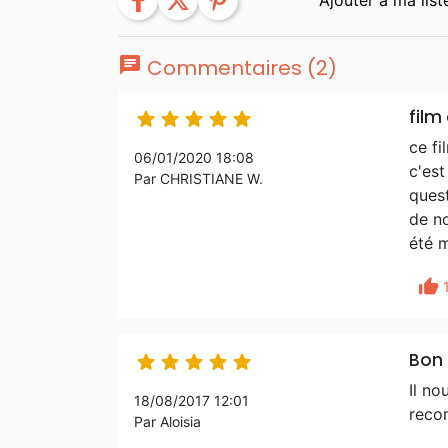
facebook
twitter
pinterest
chat
Commentaires (2)
film





ce fi
06/01/2020 18:08
c'est
Par CHRISTIANE W.
quest
de no
été 
thumb_up
Bon 





Il no
18/08/2017 12:01
rec
Par Aloisia