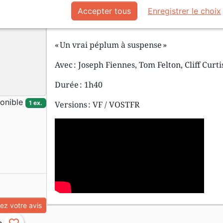
après sa crucifixion. S’ils veulent empêcher
Accepter tous
Enregistrer le choix
à tout prix mettre fin aux rumeurs assura
morts…
« Un vrai péplum à suspense »
Avec : Joseph Fiennes, Tom Felton, Cliff Curti
Durée : 1h40
onible
Versions : VF / VOSTFR
1 ex.
z votre avis