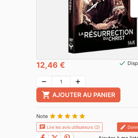
check
Disp
12,46 €
remove
add
shopping_cart
AJOUTER AU PANIER





Note
chat
edit
Lire les avis utilisateurs (2)
Donne