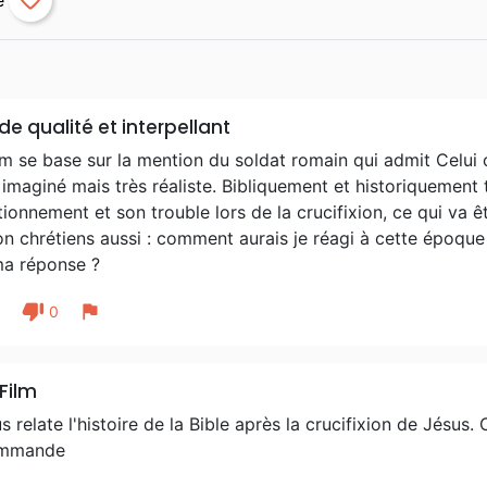
favorite_border
 de qualité et interpellant
lm se base sur la mention du soldat romain qui admit Celui ci
 imaginé mais très réaliste. Bibliquement et historiquement 
ionnement et son trouble lors de la crucifixion, ce qui va être
n chrétiens aussi : comment aurais je réagi à cette époque
ma réponse ?
thumb_down
flag
1
0
Film
us relate l'histoire de la Bible après la crucifixion de Jésus
ommande