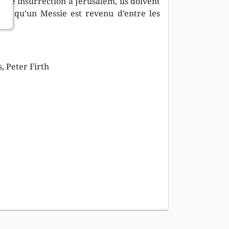
 une insurrection à Jérusalem, ils doivent
nt qu’un Messie est revenu d’entre les
s, Peter Firth