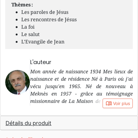
Thèmes :
Les paroles de Jésus
Les rencontres de Jésus
La foi
Le salut
L’Evangile de Jean
L'auteur
Mon année de naissance 1934 Mes lieux de
naissance et de résidence Né à Paris où j'ai
vécu jusqu'en 1965. Né de nouveau à
Meknès en 1957 - grâce au témoignage
missionnaire de La Maison de la Bible dans
book_open
Voir plus
cette ville. En service missionnaire à
Marseille avec mon épouse depuis 1965 dans
Détails du produit
le cadre de la Maison de la Bible et de
l'Action Biblique. Accident de la circulation