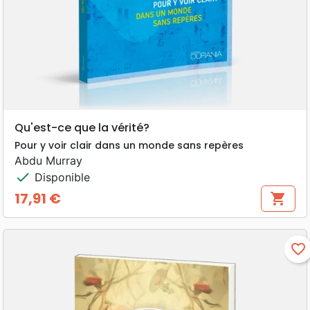
Qu'est-ce que la vérité?
Pour y voir clair dans un monde sans repères
Abdu Murray
check
Disponible
17,91 €
shopping_cart
Prix
favorite_border