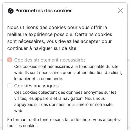
menu
shopping_cart
account_circle
cookie
Paramètres des cookies
Nous utilisons des cookies pour vous offrir la
meilleure expérience possible. Certains cookies
sont nécessaires, vous devez les accepter pour
continuer à naviguer sur ce site.
search
Reche
Cookies strictement nécessaires
Ces cookies sont nécessaires à la fonctionnalité du site
Accueil
Livres
Edification
Croissance spirituelle
web. Ils sont nécessaires pour l'authentification du client,
Jamais homme n'a parlé comme cet homme
le panier et la commande.
Cookies analytiques
Jamais homme n'a parlé comme cet
Ces cookies collectent des données anonymes sur les
homme
visites, les appareils et la navigation. Nous nous
appuyons sur ces données pour améliorer notre site
Auteur :
Michel Bosc
web.
Référence
SCR2047
EAN
9782826020479
En fermant cette fenêtre sans faire de choix, vous acceptez
Scripsi
Editeur
tous les cookies.