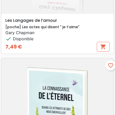
Les Langages de l’amour
[poche] Les actes qui disent " je t’aime"
Gary Chapman
check
Disponible
7,49 €
shopping_cart
Prix
favorite_border