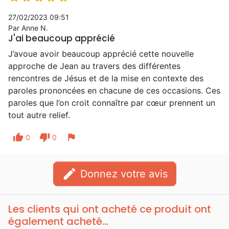
languit d'attente au-dedans de moi.»
27/02/2023 09:51
J'affectionne particulièrement ces trois
Par Anne N.
versets du patriarche qui, au cœur de
J'ai beaucoup apprécié
l'épreuve qu'il subit, résument
J’avoue avoir beaucoup apprécié cette nouvelle
magistralement sa foi et son espérance
approche de Jean au travers des différentes
vivantes quant à l'héritage de la Vie
rencontres de Jésus et de la mise en contexte des
éternelle.
paroles prononcées en chacune de ces occasions. Ces
paroles que l’on croit connaître par cœur prennent un
tout autre relief.
thumb_up
thumb_down
flag
0
0
edit
Donnez votre avis
Les clients qui ont acheté ce produit ont
également acheté...