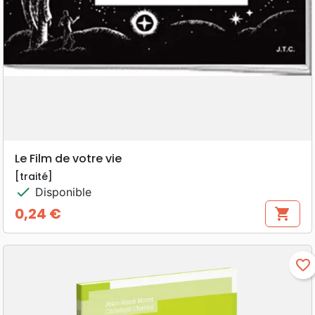
Le Film de votre vie
[traité]
check
Disponible
0,24 €
shopping_cart
Prix
favorite_border