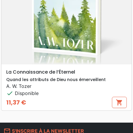
La Connaissance de l’Éternel
Quand les attributs de Dieu nous émerveillent
A. W. Tozer
check
Disponible
11,37 €
shopping_cart
Prix
mail_outline
S'INSCRIRE À LA NEWSLETTER