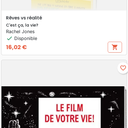
Rêves vs réalité
C'est ça, la vie?
Rachel Jones
check
Disponible
16,02 €
shopping_cart
Prix
favorite_border