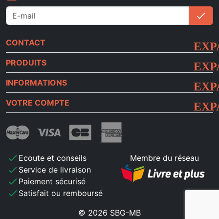
check
S'i
CONTACT
PRODUITS
INFORMATIONS
VOTRE COMPTE
check
Ecoute et conseils
Membre du réseau
check
Service de livraison
check
Paiement sécurisé
check
Satisfait ou remboursé
© 2026 SBG-MB