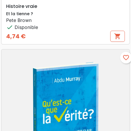
Histoire vraie
Et la tienne ?
Pete Brown
check
Disponible
4,74 €
shopping_cart
Prix
favorite_border