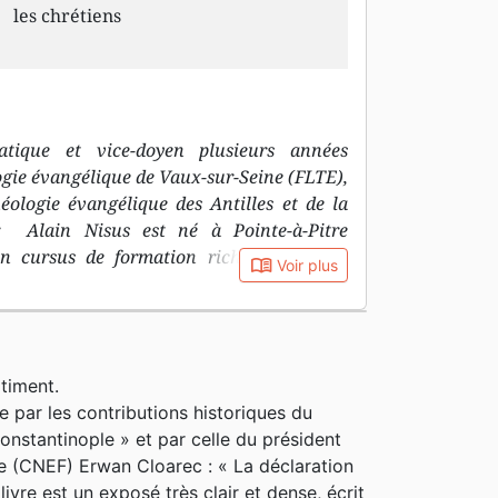
les chrétiens
atique et vice-doyen plusieurs années
logie évangélique de Vaux-sur-Seine (FLTE),
héologie évangélique des Antilles et de la
r, Alain Nisus est né à Pointe-à-Pitre
un cursus de formation riche: études de
book_open
Voir plus
ologie à la faculté libre de théologie
à l’institut catholique de Paris, licence en
 VII. Il a également été pasteur une dizaine
sailles, puis à Grenoble. Ses écrits publiés
timent.
Bible concilient une plume précise de
 par les contributions historiques du
qui sait mettre à la portée du plus grand
stantinople » et par celle du président
héologique solide. Il a contribué au livre
e (CNEF) Erwan Cloarec : « La déclaration
 foi réfléchie: direction théologique et
livre est un exposé très clair et dense, écrit
ction de plusieurs parties.