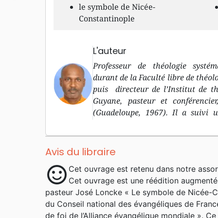
le symbole de Nicée-
Constantinople
L'auteur
Professeur de théologie systém
durant de la Faculté libre de théo
puis directeur de l’Institut de t
Guyane, pasteur et conférencie
(Guadeloupe, 1967). Il a suivi 
mathématiques, maîtrise en thé
évangélique, doctorat en théologie 
philosophie à l’université de Paris
Avis du libraire
d’années à l’église baptiste de Ver
sentiment_satisfied
Cet ouvrage est retenu dans notre assor
aux éditions La Maison de la 
Cet ouvrage est une réédition augmentée
théologien et un souci pastoral 
pasteur José Loncke « Le symbole de Nicée-Con
nombre le fruit d’une réflexion t
du Conseil national des évangéliques de Franc
accessible et pertinent Pour une
de foi de l’Alliance évangélique mondiale ». Ce 
supervision générale, outre la réda