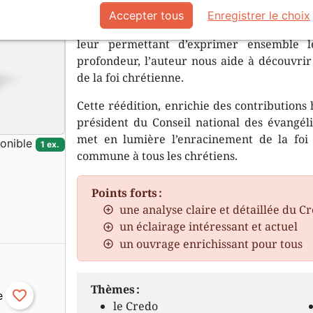
Accepter tous
Enregistrer le choix
Le Credo unit aujourd’hui une immense maj
leur permettant d’exprimer ensemble l
profondeur, l’auteur nous aide à découvrir
de la foi chrétienne.
Cette réédition, enrichie des contributions
président du Conseil national des évangél
met en lumière l’enracinement de la foi 
onible
1 ex.
commune à tous les chrétiens.
Points forts :
une analyse claire et détaillée du C
un éclairage intéressant et actuel
un ouvrage enrichissant pour tous
Thèmes :
favorite_border
le Credo