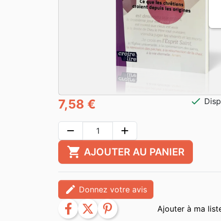
check
Disp
7,58 €
remove
add
shopping_cart
AJOUTER AU PANIER
edit
Donnez votre avis
facebook
twitter
pinterest