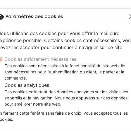
okie
Paramètres des cookies
ous utilisons des cookies pour vous offrir la meilleure
Nouveautés
Bibles
Livres
eBooks
Je
xpérience possible. Certains cookies sont nécessaires, vou
evez les accepter pour continuer à naviguer sur ce site.
eaux Testaments
ine
lité
 ans
lations
ns animés
s
Etude biblique
Bandes dessinées
Découverte de la foi
Adolescents, jeunes
Rap, Hip-hop
Films, fiction
Jeux
spirituelle
Autour du Credo - Ce que les chrétiens croien
ons
cation
e
2 ans
ry, Latino, Folk
gnement, conférences
elisation
Segond 21
Famille, couple
Méditations
Bibles jeunesse
Instrumental
Documentaires, reportage
Accessoires de Bible
Cookies strictement nécessaires
iles
e
esse
ro
iels
Segond
Souffrance, Relation d'aide
Souffrance, Relation d'aide
Louange, Adoration
Papeterie
Autour du Credo
Ces cookies sont nécessaires à la fonctionnalité du site web. Ils
k
elisation
ue
esse
sont nécessaires pour l'authentification du client, le panier et la
NEG
Santé
Psychologie
Hardrock, Métal
Ce que les chrétiens croient depuis 
commande.
cations
ts
le, Couple
l, Soul
Darby
Ethique, société, politique
Apologétique
Pop, Rock
Cookies analytiques
Auteur :
Alain Nisus
ation
Événements actuels
Ces cookies collectent des données anonymes sur les visites, les
Référence
CRPUB9168
EAN
9782855091686
appareils et la navigation. Nous nous appuyons sur ces données
Description
Détails du produit
pour améliorer notre site web.
n fermant cette fenêtre sans faire de choix, vous acceptez tous les
ookies.
Egalement connu sous le nom de
remonte aux premiers siècles du ch