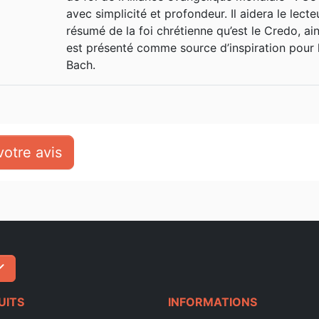
avec simplicité et profondeur. Il aidera le lec
résumé de la foi chrétienne qu’est le Credo, ain
est présenté comme source d’inspiration pour
Bach.
otre avis
ck
S'inscrire
UITS
INFORMATIONS