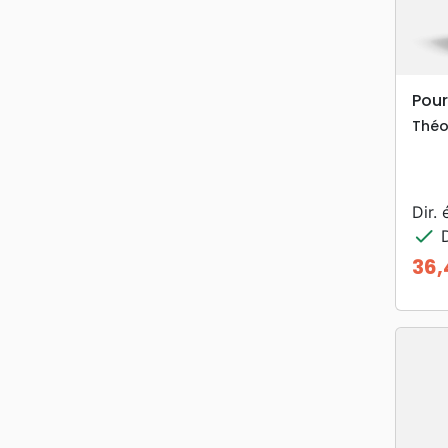
Pour
Théo
Dir. 
check
D
36,
Prix