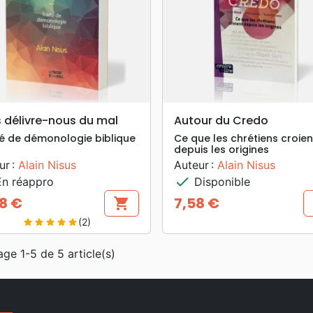
search
search
APERÇU RAPIDE
APERÇU RAPIDE
 délivre-nous du mal
Autour du Credo
té de démonologie biblique
Ce que les chrétiens croien
depuis les origines
ur :
Alain Nisus
Auteur :
Alain Nisus
check
n réappro
Disponible
18 €
7,58 €
shopping_cart
Prix
(2)
star
star
star
star
star
age 1-5 de 5 article(s)