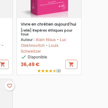
search
APERÇU RAPIDE
Vivre en chrétien aujourd'hui
[relié] Repères éthiques pour
tous
Auteur :
Alain Nisus
-
Luc
r
-
Olekhnovitch
-
Louis
Schweitzer
check
Disponible
36,49 €
shopping_cart
shopping_cart
Prix
(2)
star
star
star
star
star_half
favorite_border