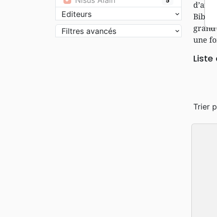
5
d’anné
Editeurs
Bible 
grand 
Filtres avancés
une fo
Liste
Trier p