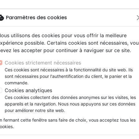
okie
Paramètres des cookies
ous utilisons des cookies pour vous offrir la meilleure
Nouveautés
Bibles
Livres
eBooks
Je
xpérience possible. Certains cookies sont nécessaires, vou
evez les accepter pour continuer à naviguer sur ce site.
eaux Testaments
ine
lité
 ans
lations
ns animés
s
Etude biblique
Bandes dessinées
Découverte de la foi
Adolescents, jeunes
Rap, Hip-hop
Films, fiction
Jeux
ons
cation
e
2 ans
ry, Latino, Folk
gnement, conférences
elisation
Segond 21
Famille, couple
Méditations
Bibles jeunesse
Instrumental
Documentaires, reportage
Accessoires de Bible
Cookies strictement nécessaires
iles
e
esse
ro
iels
Segond
Souffrance, Relation d'aide
Souffrance, Relation d'aide
Louange, Adoration
Papeterie
in Nisus
Ces cookies sont nécessaires à la fonctionnalité du site web. Ils
k
elisation
ue
esse
sont nécessaires pour l'authentification du client, le panier et la
NEG
Santé
Psychologie
Hardrock, Métal
seur de théologie systématique et vice-doyen plusieurs an
commande.
cations
ts
le, Couple
l, Soul
Darby
Ethique, société, politique
Apologétique
Pop, Rock
culté libre de théologie évangélique de Vaux-sur-
Cookies analytiques
ation
Événements actuels
directeur de l’Institut de théologie évangélique des Ant
Ces cookies collectent des données anonymes sur les visites, les
appareils et la navigation. Nous nous appuyons sur ces données
e, pasteur et conférencier,
Alain Nisus est né à P
pour améliorer notre site web.
eloupe, 1967). Il a suivi un cursus de formation ric
matiques, maîtrise en théologie à la faculté libre
n fermant cette fenêtre sans faire de choix, vous acceptez tous les
lique, doctorat en théologie à l’institut catholique de Pa
ookies.
ophie à l’université de Paris VII. Il a également été past