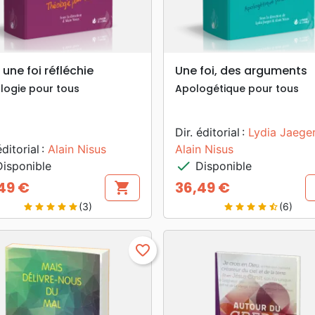
search
search
APERÇU RAPIDE
APERÇU RAPIDE
 une foi réfléchie
Une foi, des arguments
logie pour tous
Apologétique pour tous
Dir. éditorial :
Lydia Jaege
éditorial :
Alain Nisus
Alain Nisus
check
isponible
Disponible
49 €
36,49 €
shopping_cart
Prix
(3)
(6)
star
star
star
star
star
star
star
star
star
star_half
favorite_border