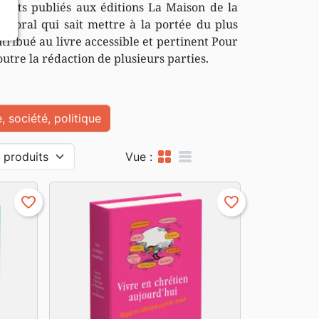
 écrits publiés aux éditions La Maison de la
astoral qui sait mettre à la portée du plus
ntribué au livre accessible et pertinent Pour
outre la rédaction de plusieurs parties.
, société, politique
grid_view
table_rows
Vue :
favorite_border
favorite_border