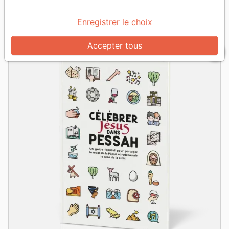
grid_view
table_rows
Vue :
Enregistrer le choix
Accepter tous
favorite_border