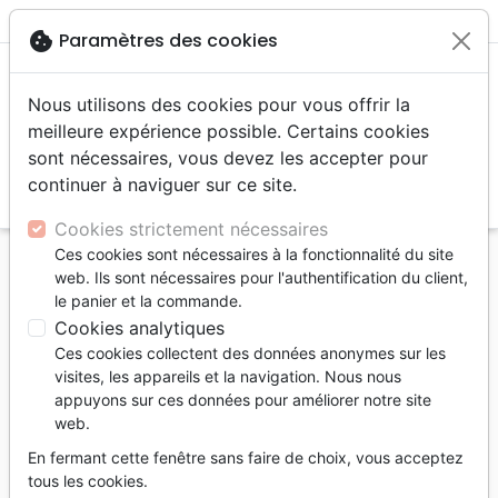
menu
shopping_cart
account_circle
cookie
Paramètres des cookies
Nous utilisons des cookies pour vous offrir la
meilleure expérience possible. Certains cookies
sont nécessaires, vous devez les accepter pour
continuer à naviguer sur ce site.
search
Reche
Cookies strictement nécessaires
Ces cookies sont nécessaires à la fonctionnalité du site
Accueil
Editeurs
Morlon Création
web. Ils sont nécessaires pour l'authentification du client,
le panier et la commande.
Morlon Création
Cookies analytiques
Liste des produits de l'éditeur
Ces cookies collectent des données anonymes sur les
visites, les appareils et la navigation. Nous nous
tune
Filtrer
appuyons sur ces données pour améliorer notre site
web.
Pâques
En fermant cette fenêtre sans faire de choix, vous acceptez
tous les cookies.