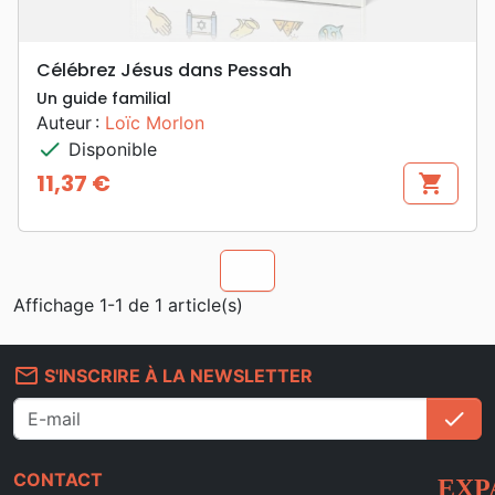
Célébrez Jésus dans Pessah
Un guide familial
Auteur :
Loïc Morlon
check
Disponible
11,37 €
shopping_cart
Prix
chevron_u
Affichage 1-1 de 1 article(s)
mail_outline
S'INSCRIRE À LA NEWSLETTER
check
S'i
CONTACT