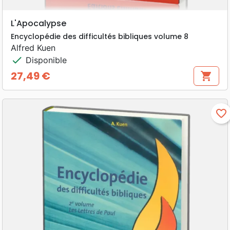
L'Apocalypse
Encyclopédie des difficultés bibliques volume 8
Alfred Kuen
check
Disponible
27,49 €
shopping_cart
Prix
favorite_border