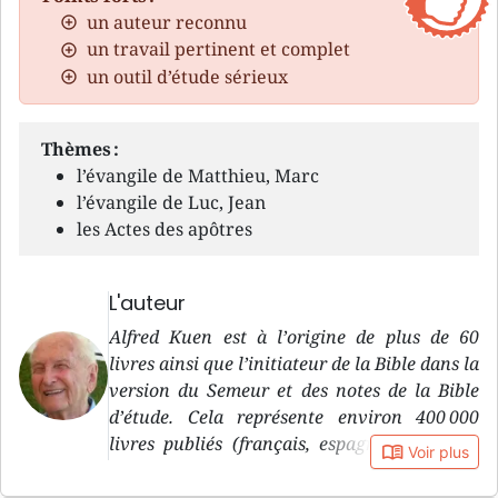
un auteur reconnu
un travail pertinent et complet
un outil d’étude sérieux
Thèmes :
l’évangile de Matthieu, Marc
l’évangile de Luc, Jean
les Actes des apôtres
L'auteur
Alfred Kuen est à l’origine de plus de 60
livres ainsi que l’initiateur de la Bible dans la
version du Semeur et des notes de la Bible
d’étude. Cela représente environ 400 000
livres publiés (français, espagnol, italien...)
book_open
Voir plus
sans compter les centaines de milliers de
Bibles dans la version du Semeur, auxquels