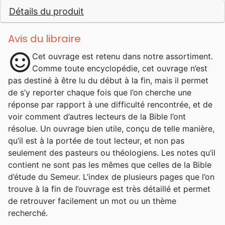
Détails du produit
Alfred Kuen a contribué. Né à Strasbourg le
31.8.1921, Alfred est le seul enfant d’Albert
Kuen et Lina, née Kaetzel. Il a une enfance
Avis du libraire
heureuse et grandit dans un foyer qui s’aime.
sentiment_satisfied
Cet ouvrage est retenu dans notre assortiment.
Sa maman joue un rôle important dans sa
Comme toute encyclopédie, cet ouvrage n’est
vie, puisque depuis tout petit, elle prie et
pas destiné à être lu du début à la fin, mais il permet
chante des cantiques avec lui. Elle lui donne
de s’y reporter chaque fois que l’on cherche une
un bel exemple de vie chrétienne consacrée,
réponse par rapport à une difficulté rencontrée, et de
et lui transmet sa confiance en Dieu. Élevé
voir comment d’autres lecteurs de la Bible l’ont
dans l’église luthérienne d’Alsace-Lorraine, il
résolue. Un ouvrage bien utile, conçu de telle manière,
fait sa confirmation à 14 ans. Cette
qu’il est à la portée de tout lecteur, et non pas
expérience est marquante, parce qu’il prend
seulement des pasteurs ou théologiens. Les notes qu’il
au sérieux cet engagement avec Dieu et cela
contient ne sont pas les mêmes que celles de la Bible
forme la base de sa foi personnelle. Comme il
d’étude du Semeur. L’index de plusieurs pages que l’on
n’a ni frère ni sœur, ses parents ont la bonne
trouve à la fin de l’ouvrage est très détaillé et permet
idée de l’envoyer aux réunions de l’UCJG
de retrouver facilement un mot ou un thème
(Union Chrétienne de Jeunes Gens) pour
recherché.
qu’il se lie à d’autres jeunes de son âge. Là,