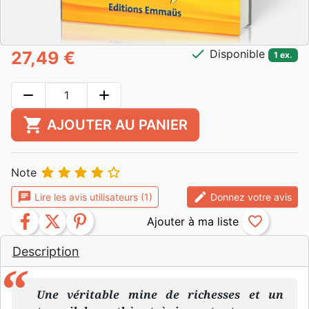
check
Disponible
27,49 €
1 ex.
remove
add
shopping_cart
AJOUTER AU PANIER





Note
chat
edit
Lire les avis utilisateurs (1)
Donnez votre avis
facebook
twitter
pinterest
favorite_border
Description
Une véritable mine de richesses et un