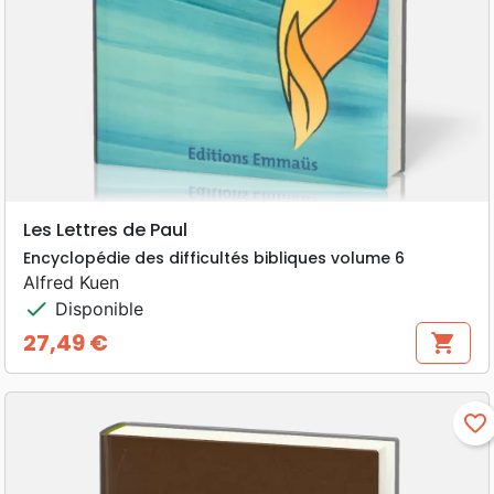
Les Lettres de Paul
Encyclopédie des difficultés bibliques volume 6
Alfred Kuen
check
Disponible
27,49 €
shopping_cart
Prix
favorite_border