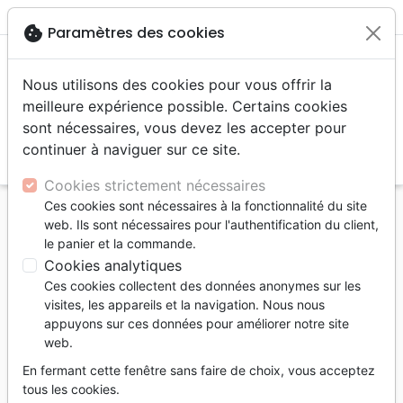
menu
shopping_cart
account_circle
cookie
Paramètres des cookies
Nous utilisons des cookies pour vous offrir la
meilleure expérience possible. Certains cookies
sont nécessaires, vous devez les accepter pour
continuer à naviguer sur ce site.
search
Reche
Cookies strictement nécessaires
Ces cookies sont nécessaires à la fonctionnalité du site
Accueil
Livres
Commentaires
web. Ils sont nécessaires pour l'authentification du client,
Nouveau Testament
le panier et la commande.
Évangiles et Actes - Encyclopédie des difficultés
Cookies analytiques
bibliques volume 5
Ces cookies collectent des données anonymes sur les
visites, les appareils et la navigation. Nous nous
Évangiles et Actes
appuyons sur ces données pour améliorer notre site
web.
Encyclopédie des difficultés bibliques
volume 5
En fermant cette fenêtre sans faire de choix, vous acceptez
tous les cookies.
Auteur :
Alfred Kuen