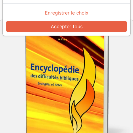
Référence
EMM4630
EAN
9782828700881
Enregistrer le choix
Emmaüs
Editeur
Accepter tous