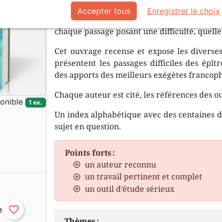
Accepter tous
Enregistrer le choix
Dans tous les volumes de cette Encyclopédie,
chaque passage posant une difficulté, quelle 
Cet ouvrage recense et expose les diverses
présentent les passages difficiles des épît
des apports des meilleurs exégètes franco
Chaque auteur est cité, les références des o
onible
1 ex.
Un index alphabétique avec des centaines de
sujet en question.
Points forts :
un auteur reconnu
un travail pertinent et complet
un outil d’étude sérieux
favorite_border
Thèmes :