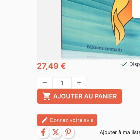
check
Disp
27,49 €
remove
add
shopping_cart
AJOUTER AU PANIER
edit
Donnez votre avis
facebook
twitter
pinterest