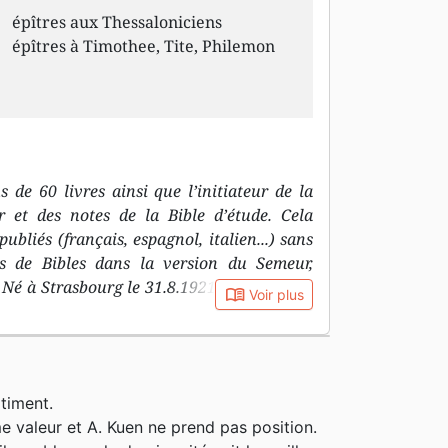
épîtres aux Thessaloniciens
épîtres à Timothee, Tite, Philemon
s de 60 livres ainsi que l’initiateur de la
 et des notes de la Bible d’étude. Cela
ubliés (français, espagnol, italien...) sans
rs de Bibles dans la version du Semeur,
Né à Strasbourg le 31.8.1921, Alfred est le
book_open
Voir plus
 née Kaetzel. Il a une enfance heureuse et
. Sa maman joue un rôle important dans sa
 prie et chante des cantiques avec lui. Elle
chrétienne consacrée, et lui transmet sa
timent.
se luthérienne d’Alsace-Lorraine, il fait sa
 valeur et A. Kuen ne prend pas position.
rience est marquante, parce qu’il prend au