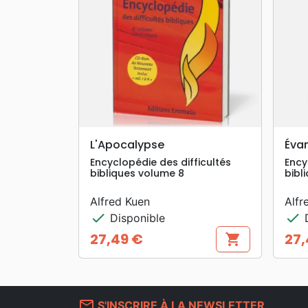
search
APERÇU RAPIDE
L'Apocalypse
Évan
Encyclopédie des difficultés
Ency
bibliques volume 8
bibl
Alfred Kuen
Alfr
check
check
Disponible
D
27,49 €
27,
shopping_cart
Prix
Prix
mail_outline
S'INSCRIRE À LA NEWSLETTER