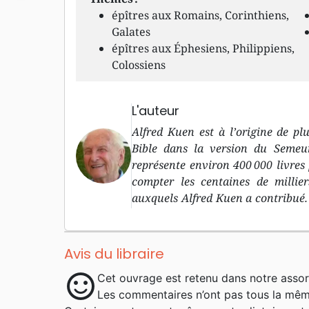
épîtres aux Romains, Corinthiens,
Galates
épîtres aux Éphesiens, Philippiens,
Colossiens
L'auteur
Alfred Kuen est à l’origine de plu
Bible dans la version du Semeur
représente environ 400 000 livres p
compter les centaines de millie
auxquels Alfred Kuen a contribué. 
seul enfant d’Albert Kuen et Lina,
grandit dans un foyer qui s’aime
vie, puisque depuis tout petit, elle
Avis du libraire
lui donne un bel exemple de vie 
sentiment_satisfied
Cet ouvrage est retenu dans notre assor
confiance en Dieu. Élevé dans l’égli
Les commentaires n’ont pas tous la même
confirmation à 14 ans. Cette expé