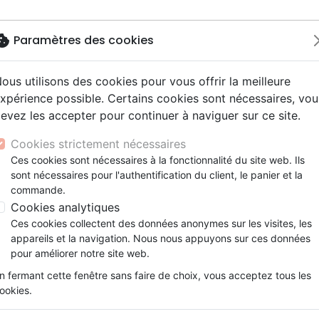
okie
Paramètres des cookies
ous utilisons des cookies pour vous offrir la meilleure
Nouveautés
Bibles
Livres
eBooks
Je
xpérience possible. Certains cookies sont nécessaires, vou
evez les accepter pour continuer à naviguer sur ce site.
eaux Testaments
ine
lité
 ans
lations
ns animés
s
Etude biblique
Bandes dessinées
Découverte de la foi
Adolescents, jeunes
Rap, Hip-hop
Films, fiction
Jeux
Lettres de Paul (Les) - Encyclopédie des difficultés bib
ons
cation
e
2 ans
ry, Latino, Folk
gnement, conférences
elisation
Segond 21
Famille, couple
Méditations
Bibles jeunesse
Instrumental
Documentaires, reportage
Accessoires de Bible
Cookies strictement nécessaires
iles
e
esse
ro
iels
Segond
Souffrance, Relation d'aide
Souffrance, Relation d'aide
Louange, Adoration
Papeterie
Les Lettres de Paul
Ces cookies sont nécessaires à la fonctionnalité du site web. Ils
k
elisation
ue
esse
sont nécessaires pour l'authentification du client, le panier et la
NEG
Santé
Psychologie
Hardrock, Métal
Encyclopédie des difficultés bibliq
commande.
cations
ts
le, Couple
l, Soul
Darby
Ethique, société, politique
Apologétique
Pop, Rock
Cookies analytiques
Auteur :
Alfred Kuen
ation
Événements actuels
Ces cookies collectent des données anonymes sur les visites, les
Référence
EMM4631
EAN
9782828700942
E
appareils et la navigation. Nous nous appuyons sur ces données
Description
Détails du produit
pour améliorer notre site web.
n fermant cette fenêtre sans faire de choix, vous acceptez tous les
ookies.
Une véritable mine de richesses
important