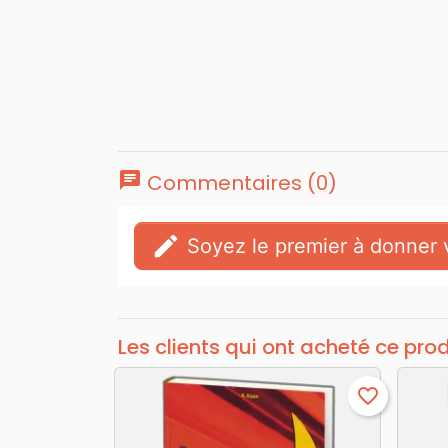
chat
Commentaires (0)
edit
Soyez le premier à donner v
Les clients qui ont acheté ce pro
favorite_border