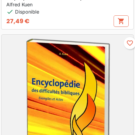
Alfred Kuen
check
Disponible
27,49 €
shopping_cart
Prix
favorite_border