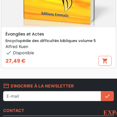
Évangiles et Actes
Encyclopédie des difficultés bibliques volume 5
Alfred Kuen
check
Disponible
27,49 €
shopping_cart
Prix
mail_outline
S'INSCRIRE À LA NEWSLETTER
check
S'i
CONTACT