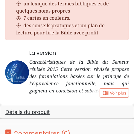
un lexique des termes bibliques et de
quelques noms propres
7 cartes en couleurs.
des conseils pratiques et un plan de
lecture pour lire la Bible avec profit
La version
Caractéristiques de la Bible du Semeur
révisée 2015 Cette version révisée propose
des formulations basées sur le principe de
l’équivalence fonctionnelle, mais qui
gagnent en concision et sobriété. Un respect
book_open
Voir plus
des registres de langues : les mots qui
appartiennent, dans les langues originales,
Détails du produit
au registre religieux ou au registre profane,
sont traduits en français par des mots qui
appartiennent au même registre.
chat
Commentaires (0)