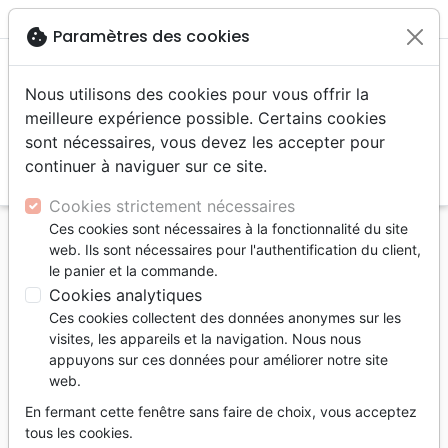
menu
shopping_cart
account_circle
cookie
Paramètres des cookies
Nous utilisons des cookies pour vous offrir la
meilleure expérience possible. Certains cookies
sont nécessaires, vous devez les accepter pour
continuer à naviguer sur ce site.
search
Reche
Cookies strictement nécessaires
Ces cookies sont nécessaires à la fonctionnalité du site
Accueil
Bibles
Bibles grand format
web. Ils sont nécessaires pour l'authentification du client,
Bible Semeur 2015, gros caractères - couverture
le panier et la commande.
semi-souple, textile brun
Cookies analytiques
Ces cookies collectent des données anonymes sur les
Bible Semeur 2015, gros caractères
visites, les appareils et la navigation. Nous nous
couverture semi-souple, textile brun
appuyons sur ces données pour améliorer notre site
web.
Version :
Semeur 2015
En fermant cette fenêtre sans faire de choix, vous acceptez
Référence
SEM0451
EAN
9782755004519
tous les cookies.
Excelsis