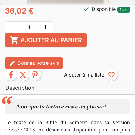
check
Disponible
36,02 €
1 ex.
remove
add
shopping_cart
AJOUTER AU PANIER
edit
Donnez votre avis
facebook
twitter
pinterest
favorite_border
Description
Pour que la lecture reste un plaisir !
Le texte de la Bible du Semeur dans sa version
révisée 2015 est désormais disponible pour un plus