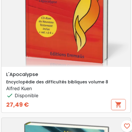
L'Apocalypse
Encyclopédie des difficultés bibliques volume 8
Alfred Kuen
check
Disponible
27,49 €
shopping_cart
Prix
favorite_border